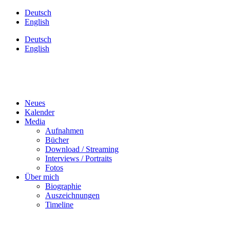
Zum
Deutsch
Inhalt
English
wechseln
Deutsch
English
Neues
Kalender
Media
Aufnahmen
Bücher
Download / Streaming
Interviews / Portraits
Fotos
Über mich
Biographie
Auszeichnungen
Timeline